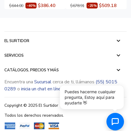
$386.40
$509.18
$644.00
$678.91
-40%
-25%
keyboard_arrow_down
EL SURTIDOR
keyboard_arrow_down
SERVICIOS
keyboard_arrow_down
CATÁLOGOS, PRECIOS Y MÁS
Encuentra una
Sucursal
cerca de ti, llámanos
(55) 5015
0289
o
inicia un chat en línea
Puedes hacerme cualquier
pregunta, Estoy aquí para
ayudarte 👋
Copyright © 2025 El Surtidor
Todos los derechos reservados.