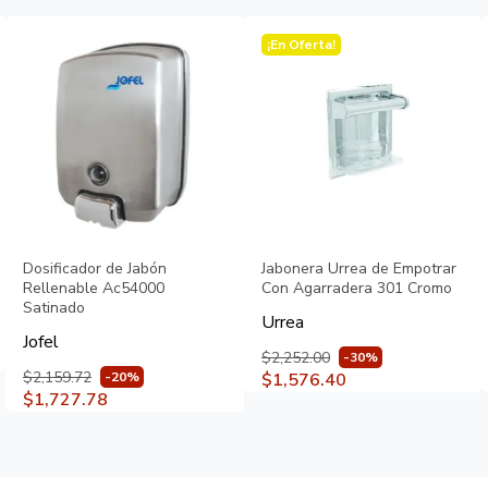
¡En Oferta!
Dosificador de Jabón
Jabonera Urrea de Empotrar
Rellenable Ac54000
Con Agarradera 301 Cromo
Satinado
Urrea
Jofel
$2,252.00
-30%
$2,159.72
-20%
$1,576.40
$1,727.78