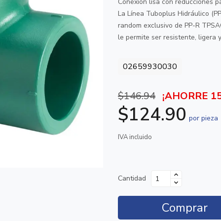
Conexión lisa con reducciones pa
La Línea Tuboplus Hidráulico (PP
random exclusivo de PP-R TPSAC 
le permite ser resistente, ligera 
02659930030
$146.94
¡AHORRE 1
$124.90
por pieza
IVA incluido
Cantidad
Comprar