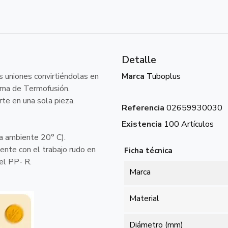
Detalle
s uniones convirtiéndolas en
Marca
Tuboplus
tema de Termofusión.
rte en una sola pieza.
Referencia
02659930030
Existencia
100 Artículos
ra ambiente 20° C).
ente con el trabajo rudo en
Ficha técnica
del PP- R.
Marca
Material
Diámetro (mm)