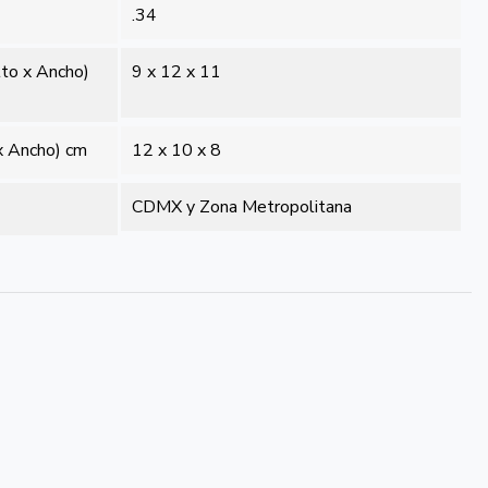
.34
lto x Ancho)
9 x 12 x 11
x Ancho) cm
12 x 10 x 8
CDMX y Zona Metropolitana