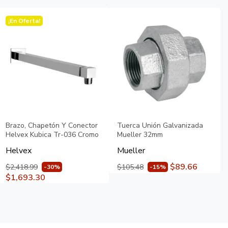
¡En Oferta!
Brazo, Chapetón Y Conector
Tuerca Unión Galvanizada
Helvex Kubica Tr-036 Cromo
Mueller 32mm
Helvex
Mueller
$89.66
$2,418.99
$105.48
-30%
-15%
$1,693.30