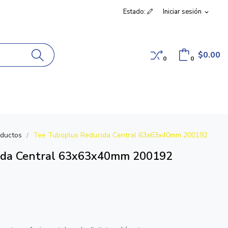
Estado:
Iniciar sesión
expand_more
$0.00
0
0
oductos
Tee Tuboplus Reducida Central 63x63x40mm 200192
cida Central 63x63x40mm 200192