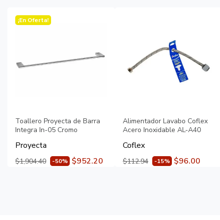
¡En Oferta!
Toallero Proyecta de Barra
Alimentador Lavabo Coflex
Integra In-05 Cromo
Acero Inoxidable AL-A40
Proyecta
Coflex
$952.20
$96.00
$1,904.40
$112.94
-50%
-15%