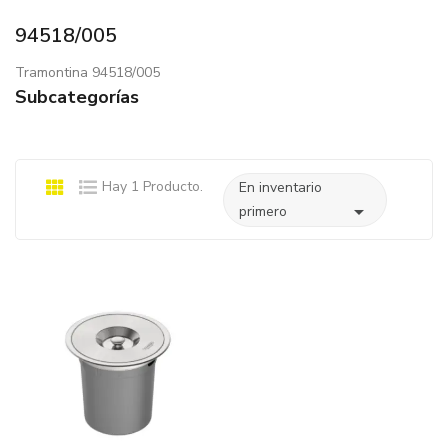
94518/005
Tramontina 94518/005
Subcategorías
Hay 1 Producto.
En inventario

primero