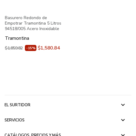
Basurero Redondo de
Empotrar Tramontina 5 Litros
94518/005 Acero Inoxidable
Tramontina
$1,580.84
$1,859.82
-15%
keyboard_arrow_down
EL SURTIDOR
keyboard_arrow_down
SERVICIOS
keyboard_arrow_down
CATÁLOGOS, PRECIOS Y MÁS