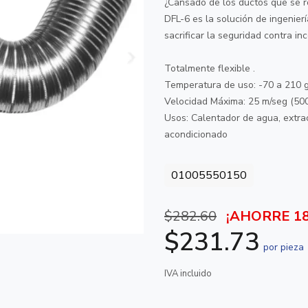
¿Cansado de los ductos que se r
DFL-6 es la solución de ingenier
sacrificar la seguridad contra in
Totalmente flexible .
Temperatura de uso: -70 a 210 g
Velocidad Máxima: 25 m/seg (50
Usos: Calentador de agua, extrac
acondicionado
01005550150
$282.60
¡AHORRE 1
$231.73
por pieza
IVA incluido