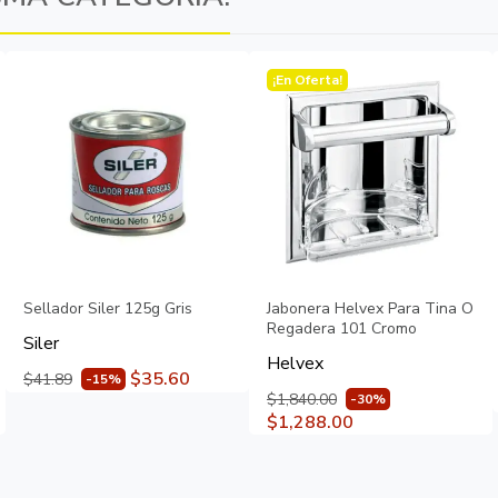
¡En Oferta!
Sellador Siler 125g Gris
Jabonera Helvex Para Tina O
Regadera 101 Cromo
Siler
Helvex
$35.60
$41.89
-15%
$1,840.00
-30%
$1,288.00