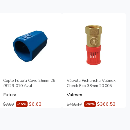
Cople Futura Cpvc 25mm 26-
Válvula Pichancha Valmex
f8129-010 Azul
Check Eco 38mm 20.005
Futura
Valmex
$6.63
$366.53
$7.80
$458.17
-15%
-20%