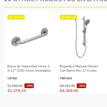
¡En Oferta!
¡En Oferta!
Barra de Seguridad Urrea 1
Regadera Manual Helvex
X 12" 3350 Acero Inoxidable
Con Barra Rm-27 Cromo
Urrea
Helvex
$1,966.00
$6,241.99
-30%
-30%
$1,376.20
$4,369.40