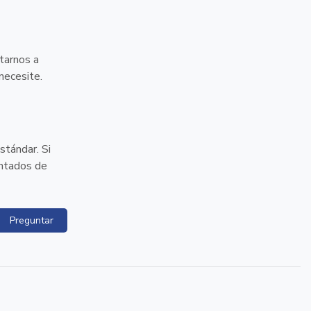
tarnos a
necesite.
stándar. Si
antados de
Preguntar