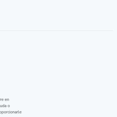
ire en
duda o
oporcionarle