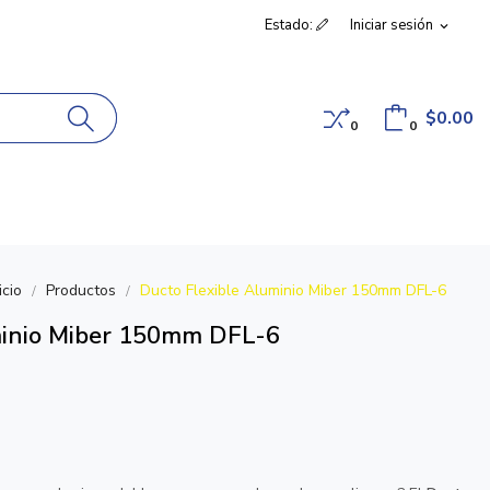
Estado:
Iniciar sesión
expand_more
$0.00
0
0
icio
Productos
Ducto Flexible Aluminio Miber 150mm DFL-6
minio Miber 150mm DFL-6