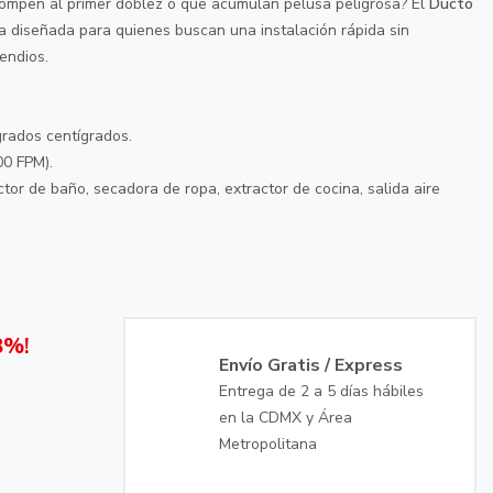
ompen al primer doblez o que acumulan pelusa peligrosa? El
Ducto
ía diseñada para quienes buscan una instalación rápida sin
cendios.
rados centígrados.
00 FPM).
tor de baño, secadora de ropa, extractor de cocina, salida aire
8%!
Envío Gratis / Express
Entrega de 2 a 5 días hábiles
en la CDMX y Área
Metropolitana