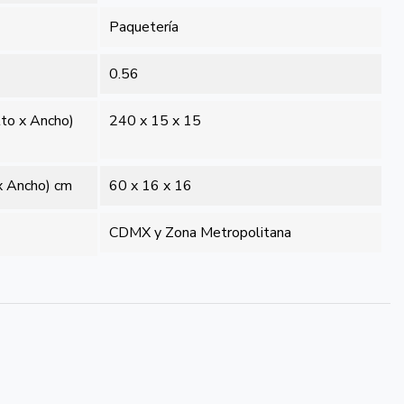
Paquetería
0.56
lto x Ancho)
240 x 15 x 15
x Ancho) cm
60 x 16 x 16
CDMX y Zona Metropolitana