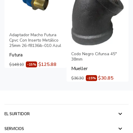
Adaptador Macho Futura
Cpvc Con Inserto Metálico
25mm 26-f8136ib-010 Azul
Codo Negro Cifunsa 45°
Futura
38mm
$125.88
$148.10
-15%
Mueller
$30.85
$36.30
-15%
keyboard_arrow_down
EL SURTIDOR
keyboard_arrow_down
SERVICIOS