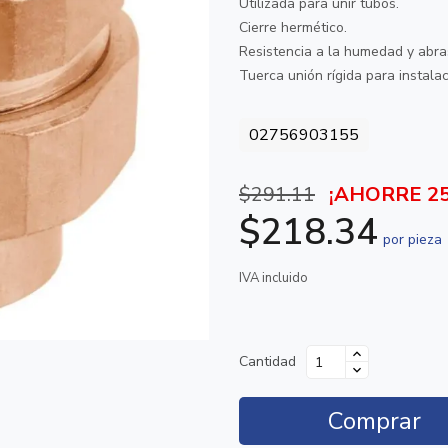
Utilizada para unir tubos.
Cierre hermético.
Resistencia a la humedad y abra
Tuerca unión rígida para instalac
02756903155
$291.11
¡AHORRE 2
$218.34
por pieza
IVA incluido
Cantidad
Comprar