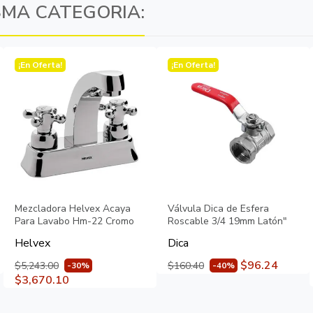
SMA CATEGORIA:
¡En Oferta!
¡En Oferta!
Mezcladora Helvex Acaya
Válvula Dica de Esfera
Para Lavabo Hm-22 Cromo
Roscable 3/4 19mm Latón"
Helvex
Dica
$96.24
$5,243.00
$160.40
-30%
-40%
$3,670.10