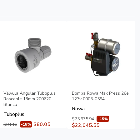
Válvula Angular Tuboplus
Bomba Rowa Max Press 26e
Roscable 13mm 200620
127v 0005-0594
Blanca
Rowa
Tuboplus
$25,935.94
-15%
$80.05
$94.18
-15%
$22,045.55