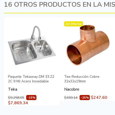
16 OTROS PRODUCTOS EN LA MI
¡En Oferta!
Paquete Tekaway DM 33.22
Tee Reducción Cobre
2C 9 MJ Acero Inoxidable
32x32x19mm
Teka
Nacobre
$247.60
$9,258.05
$330.14
-15%
-25%
$7,869.34