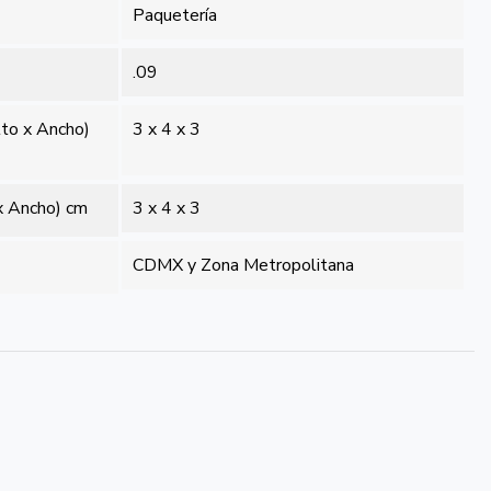
Paquetería
.09
lto x Ancho)
3 x 4 x 3
x Ancho) cm
3 x 4 x 3
CDMX y Zona Metropolitana