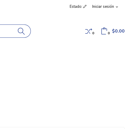
Estado:
Iniciar sesión
expand_more
$0.00
0
0