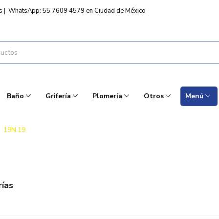
s
|
WhatsApp: 55 7609 4579 en Ciudad de México
Baño
Grifería
Plomería
Otros
Menú
19N.19
ías