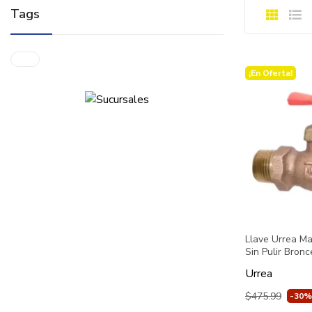
Tags
¡En Oferta!
Llave Urrea M
Sin Pulir Bronc
Urrea
$475.99
-30%