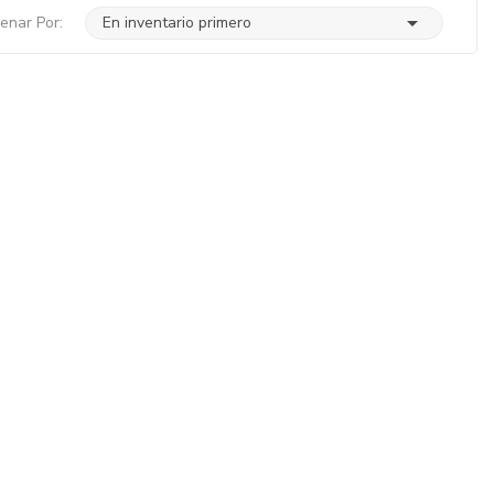

enar Por:
En inventario primero