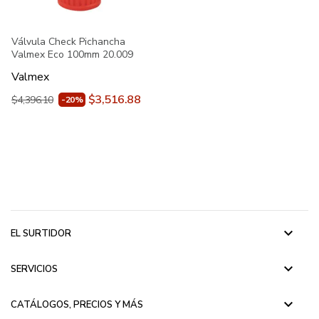
Válvula Check Pichancha
Valmex Eco 100mm 20.009
Valmex
$3,516.88
$4,396.10
-20%
keyboard_arrow_down
EL SURTIDOR
keyboard_arrow_down
SERVICIOS
keyboard_arrow_down
CATÁLOGOS, PRECIOS Y MÁS