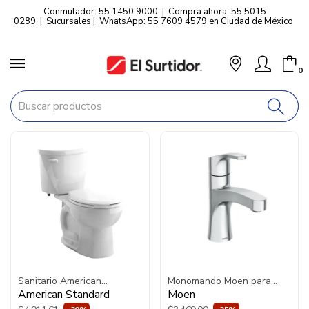
Conmutador: 55 1450 9000
|
Compra ahora: 55 5015
0289
|
Sucursales
|
WhatsApp: 55 7609 4579 en Ciudad de México
0
Sanitario American
Monomando Moen para
Standard Mainstream 2
Lavabo Danika 2.0 6470
American Standard
Moen
Piezas 4.8 Litros Con
Cromo