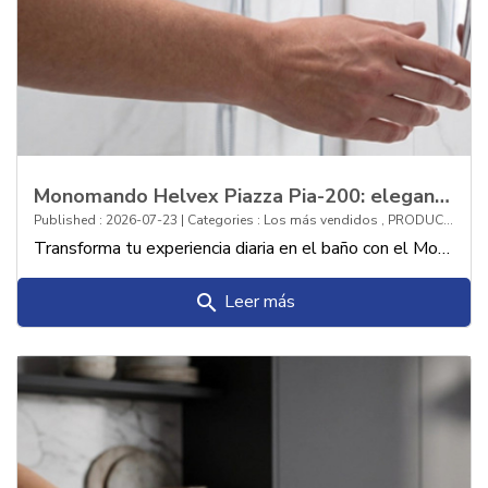
Monomando Helvex Piazza Pia-200: elegancia y modernidad en tu regadera
Published : 2026-07-23 | Categories :
Los más vendidos
,
PRODUCTOS
Transforma tu experiencia diaria en el baño con el Monomando Helvex Piazza Pia-200: la combinación perfecta entre diseño contemporáneo, funcionalidad y sofisticación
Leer más
search