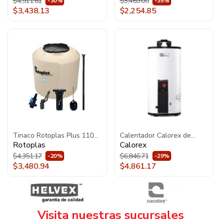
Asiento 3469128MX020
$4,911.61
$3,469.00
-30%
-35%
Blanco
$3,438.13
$2,254.85
Tinaco Rotoplas Plus 1100L
Calentador Calorex de
Equipado con Filtro y
Depósito Maximus G-10
Rotoplas
Calorex
Accesorios 500472 Beige
Gas LP 3270068 Blanco
$4,351.17
$6,846.71
-20%
-29%
$3,480.94
$4,861.17
Visita nuestras sucursales