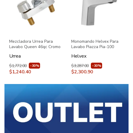
Mezcladora Urrea Para
Monomando Helvex Para
Lavabo Queen 46qc Cromo
Lavabo Piazza Pia-100
Cromo
Urrea
Helvex
$1,772.00
$3,287.00
-30%
-30%
$1,240.40
$2,300.90