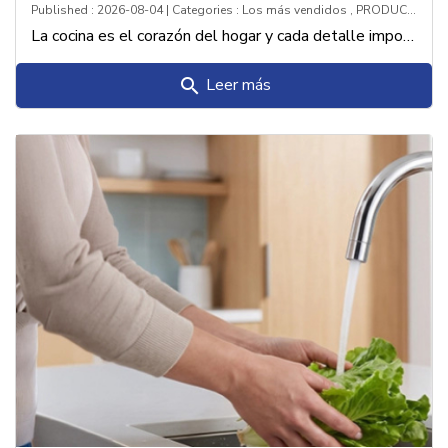
Published : 2026-08-04 | Categories :
Los más vendidos
,
PRODUCTOS
La cocina es el corazón del hogar y cada detalle importa. Este monomando combina estilo vanguardista y tecnología para transformar tu experiencia culinaria.
Leer más
search