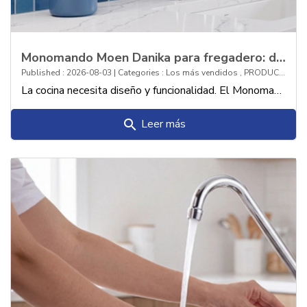
Monomando Moen Danika para fregadero: diseño estilizado y alta tecnología para t
Published : 2026-08-03 | Categories :
Los más vendidos
,
PRODUCTOS
La cocina necesita diseño y funcionalidad. El Monomando Moen Danika los une con estilo, tecnología y practicidad para el día a día.
Leer más
search