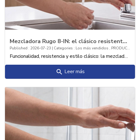
Mezcladora Rugo 8-IN: el clásico resistente para tu fregadero
Published : 2026-07-23 | Categories :
Los más vendidos
,
PRODUCTOS
Funcionalidad, resistencia y estilo clásico: la mezcladora Rugo de 8" para fregadero es la solución confiable y durable que tu cocina necesita.
Leer más
search