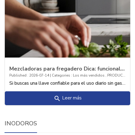
Mezcladoras para fregadero Dica: funcionalidad y rendimiento con una excelente r
Published : 2026-07-14 | Categories :
Los más vendidos
,
PRODUCTOS
Si buscas una llave confiable para el uso diario sin gastar de más, las mezcladoras Dica son tu mejor alternativa. Te contamos por qué destacan en calidad y precio.
Leer más
search
INODOROS