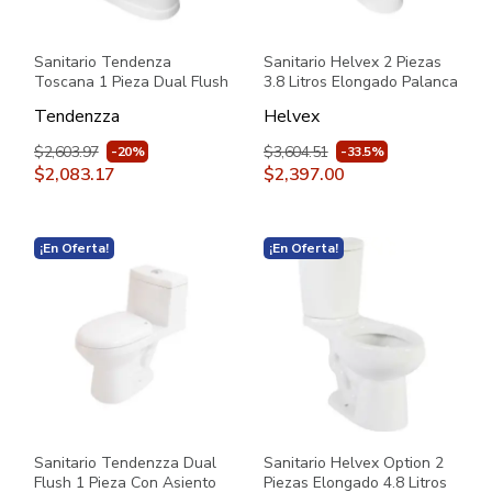
Sanitario Tendenza
Sanitario Helvex 2 Piezas
Toscana 1 Pieza Dual Flush
3.8 Litros Elongado Palanca
con Asiento PBK101 Blanco
Austral Blanco
Tendenzza
Helvex
$2,603.97
$3,604.51
-20%
-33.5%
$2,083.17
$2,397.00
¡En Oferta!
¡En Oferta!
Sanitario Tendenzza Dual
Sanitario Helvex Option 2
Flush 1 Pieza Con Asiento
Piezas Elongado 4.8 Litros