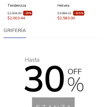
Bellagio Pbk88 Blanco
Blanco
Tendenzza
Helvex
$2,504.30
$3,884.21
-20%
-33.5%
$2,003.44
$2,583.00
GRIFERÍA