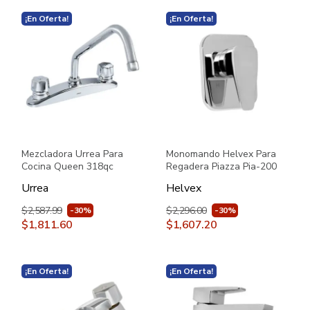
¡En Oferta!
¡En Oferta!
Mezcladora Urrea Para
Monomando Helvex Para
Cocina Queen 318qc
Regadera Piazza Pia-200
Cromo
Cromo
Urrea
Helvex
$2,587.99
$2,296.00
-30%
-30%
$1,811.60
$1,607.20
¡En Oferta!
¡En Oferta!