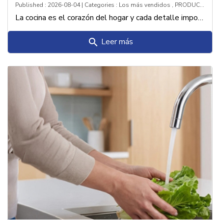
Published : 2026-08-04 | Categories :
Los más vendidos
,
PRODUCTOS
La cocina es el corazón del hogar y cada detalle importa. Este monomando combina estilo vanguardista y tecnología para transformar tu experiencia culinaria.
Leer más
search