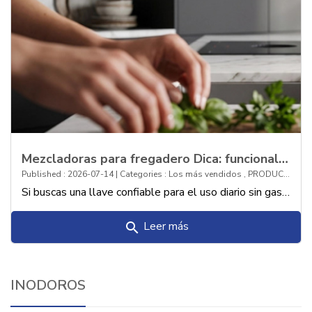
Mezcladoras para fregadero Dica: funcionalidad y rendimiento con una excelente r
Published : 2026-07-14 | Categories :
Los más vendidos
,
PRODUCTOS
Si buscas una llave confiable para el uso diario sin gastar de más, las mezcladoras Dica son tu mejor alternativa. Te contamos por qué destacan en calidad y precio.
Leer más
search
INODOROS