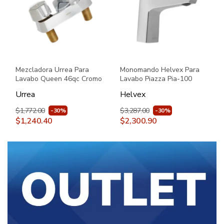
Mezcladora Urrea Para
Monomando Helvex Para
Lavabo Queen 46qc Cromo
Lavabo Piazza Pia-100
Cromo
Urrea
Helvex
$1,772.00
$3,287.00
-30%
-30%
$1,240.40
$2,300.90