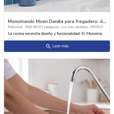
Monomando Moen Danika para fregadero: diseño estilizado y alta tecnología para t
Published : 2026-08-03 | Categories :
Los más vendidos
,
PRODUCTOS
La cocina necesita diseño y funcionalidad. El Monomando Moen Danika los une con estilo, tecnología y practicidad para el día a día.
Leer más
search