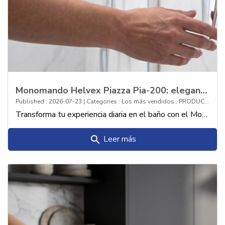
Monomando Helvex Piazza Pia-200: elegancia y modernidad en tu regadera
Published : 2026-07-23 | Categories :
Los más vendidos
,
PRODUCTOS
Transforma tu experiencia diaria en el baño con el Monomando Helvex Piazza Pia-200: la combinación perfecta entre diseño contemporáneo, funcionalidad y sofisticación
Leer más
search