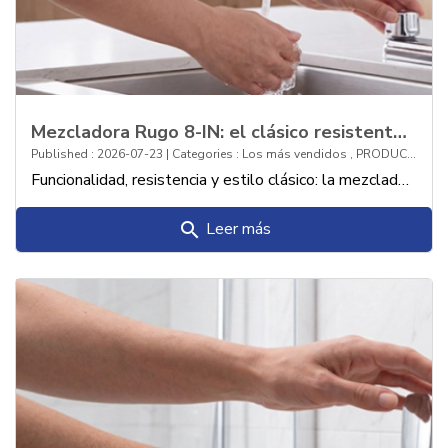
Mezcladora Rugo 8-IN: el clásico resistente para tu fregadero
Published : 2026-07-23 | Categories :
Los más vendidos
,
PRODUCTOS
Funcionalidad, resistencia y estilo clásico: la mezcladora Rugo de 8" para fregadero es la solución confiable y durable que tu cocina necesita.
Leer más
search