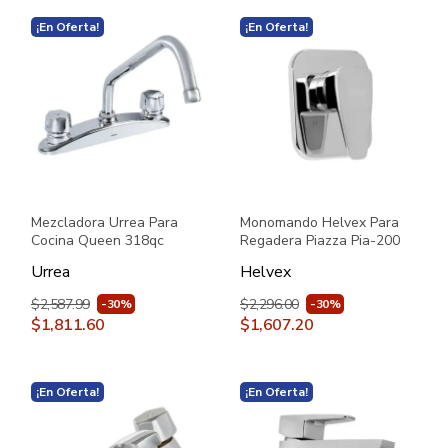
¡En Oferta!
¡En Oferta!
Mezcladora Urrea Para
Monomando Helvex Para
Cocina Queen 318qc
Regadera Piazza Pia-200
Cromo
Cromo
Urrea
Helvex
$2,587.99
$2,296.00
-30%
-30%
$1,811.60
$1,607.20
¡En Oferta!
¡En Oferta!