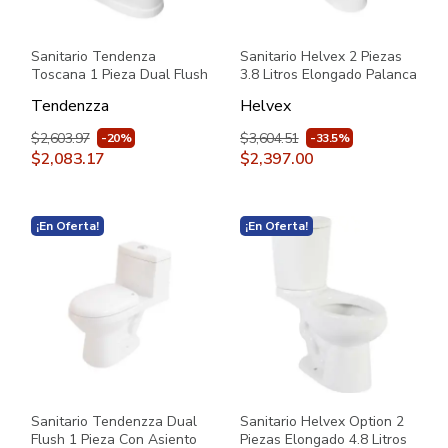
Sanitario Tendenza
Sanitario Helvex 2 Piezas
Toscana 1 Pieza Dual Flush
3.8 Litros Elongado Palanca
con Asiento PBK101 Blanco
Austral Blanco
Tendenzza
Helvex
$2,603.97
$3,604.51
-20%
-33.5%
$2,083.17
$2,397.00
¡En Oferta!
¡En Oferta!
Sanitario Tendenzza Dual
Sanitario Helvex Option 2
Flush 1 Pieza Con Asiento
Piezas Elongado 4.8 Litros