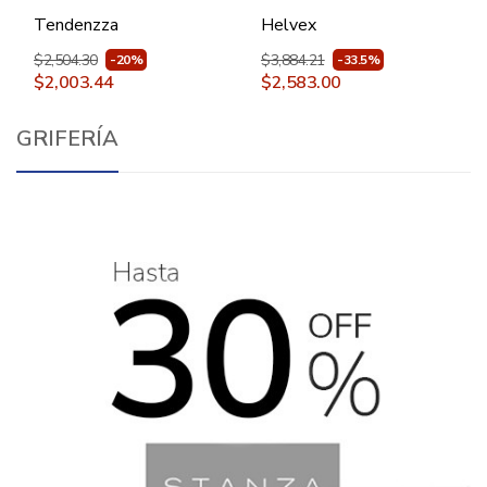
Bellagio Pbk88 Blanco
Blanco
Tendenzza
Helvex
$2,504.30
$3,884.21
-20%
-33.5%
$2,003.44
$2,583.00
GRIFERÍA