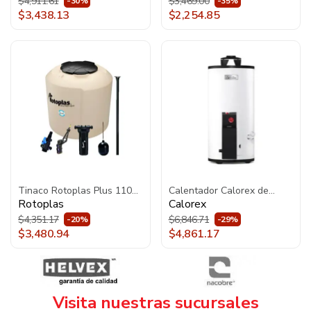
Asiento 3469128MX020
$4,911.61
$3,469.00
-30%
-35%
Blanco
$3,438.13
$2,254.85
Tinaco Rotoplas Plus 1100L
Calentador Calorex de
Equipado con Filtro y
Depósito Maximus G-10
Rotoplas
Calorex
Accesorios 500472 Beige
Gas LP 3270068 Blanco
$4,351.17
$6,846.71
-20%
-29%
$3,480.94
$4,861.17
Visita nuestras sucursales