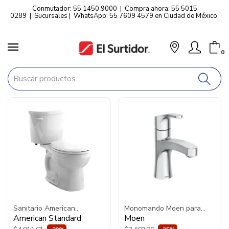
Conmutador: 55 1450 9000
|
Compra ahora: 55 5015
0289
|
Sucursales
|
WhatsApp: 55 7609 4579 en Ciudad de México
0
Sanitario American
Monomando Moen para
Standard Mainstream 2
Lavabo Danika 2.0 6470
American Standard
Moen
Piezas 4.8 Litros Con
Cromo