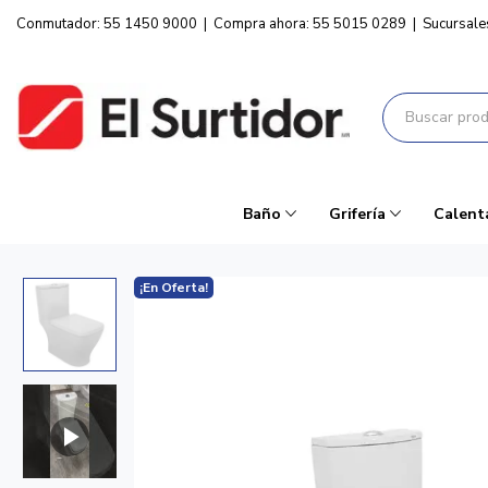
Conmutador: 55 1450 9000
|
Compra ahora: 55 5015 0289
|
Sucursale
Baño
Grifería
Calent
¡En Oferta!