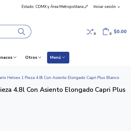
Estado: CDMX y Área Metropolitana
Iniciar sesión
expand_more
$0.00
0
0
inacos
Otros
Menú
ario Helvex 1 Pieza 4.8l Con Asiento Elongado Capri Plus Blanco
Pieza 4.8l Con Asiento Elongado Capri Plus