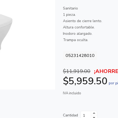
Sanitario
1 pieza.
Asiento de cierre lento.
Altura confortable.
o
Inodoro alargado.
Trampa oculta.
05231428010
$11,919.00
¡AHORRE
$5,959.50
por p
IVA incluido
Cantidad