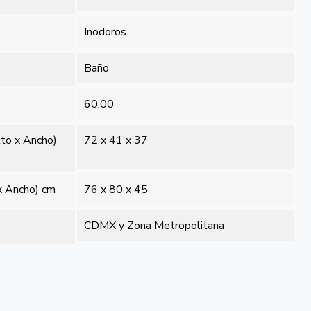
Inodoros
Baño
60.00
lto x Ancho)
72 x 41 x 37
x Ancho) cm
76 x 80 x 45
CDMX y Zona Metropolitana