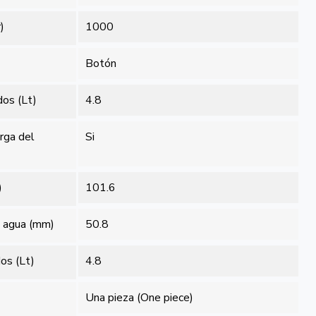
)
1000
Botón
dos (Lt)
4.8
rga del
Si
)
101.6
e agua (mm)
50.8
dos (Lt)
4.8
Una pieza (One piece)