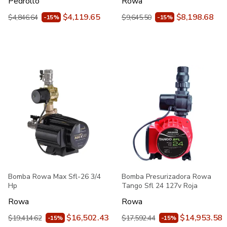
Pedrollo
Rowa
$4,119.65
$8,198.68
$4,846.64
$9,645.50
-15%
-15%
Bomba Rowa Max Sfl-26 3/4
Bomba Presurizadora Rowa
Hp
Tango Sfl 24 127v Roja
Rowa
Rowa
$16,502.43
$14,953.58
$19,414.62
$17,592.44
-15%
-15%