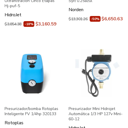
Ultrafiltración Cinco Etapas
Sylt 0.25azul
Hj-puf-5
Norden
HidroJet
$6,650.63
$13,301.26
-50%
$3,160.59
$3,854.38
-18%
Presurizador/bomba Rotoplas
Presurizador Mini Hidrojet
Inteligente FV 1/4hp 320133
Automática 1/3 HP 127v Mini-
60-12
Rotoplas