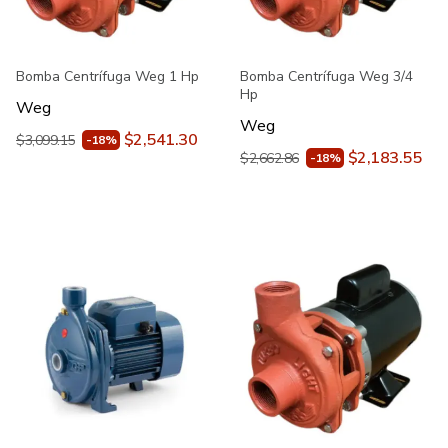
Bomba Centrífuga Weg 1 Hp
Bomba Centrífuga Weg 3/4
Hp
Weg
Weg
$2,541.30
$3,099.15
-18%
$2,183.55
$2,662.86
-18%