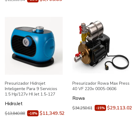
Presurizador Hidrojet
Presurizador Rowa Max Press
Inteligente Para 9 Servicios
40 VF 220v 0005-0606
1.5 Hp/127v HI Jet 1.5-127
Rowa
HidroJet
$29,113.02
$34,250.61
-15%
$11,349.52
$13,840.88
-18%