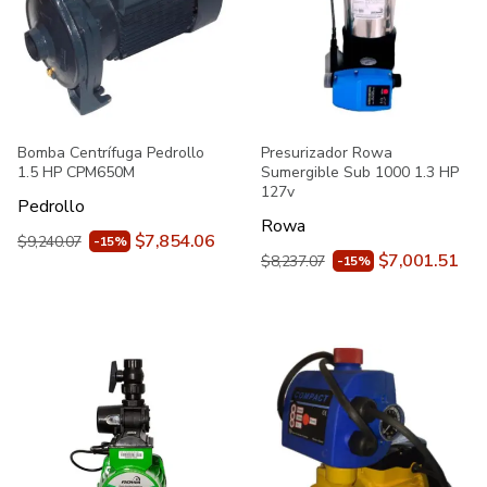
Bomba Centrífuga Pedrollo
Presurizador Rowa
1.5 HP CPM650M
Sumergible Sub 1000 1.3 HP
127v
Pedrollo
Rowa
$7,854.06
$9,240.07
-15%
$7,001.51
$8,237.07
-15%