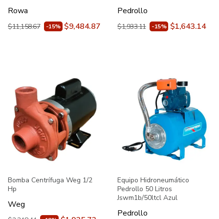
Rowa
Pedrollo
$9,484.87
$1,643.14
$11,158.67
$1,933.11
-15%
-15%
Bomba Centrífuga Weg 1/2
Equipo Hidroneumático
Hp
Pedrollo 50 Litros
Jswm1b/50ltcl Azul
Weg
Pedrollo