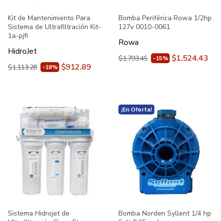
Kit de Mantenimiento Para
Bomba Periférica Rowa 1/2hp
Sistema de Ultrafiltración Kit-
127v 0010-0061
1a-pjfi
Rowa
HidroJet
$1,524.43
$1,793.45
-15%
$912.89
$1,113.28
-18%
¡En Oferta!
Sistema Hidrojet de
Bomba Norden Syllent 1/4 hp