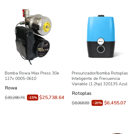
Bomba Rowa Max Press 30e
Presurizador/bomba Rotoplas
127v 0005-0610
Inteligente de Frecuencia
Variable (1.2hp) 320135 Azul
Rowa
Rotoplas
$25,738.64
$30,280.76
-15%
$6,455.07
$8,068.83
-20%