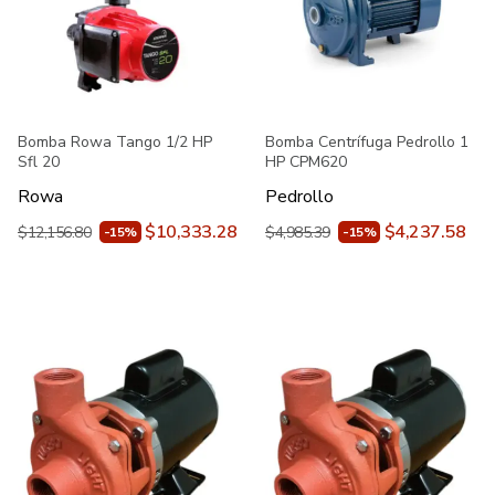
Bomba Rowa Tango 1/2 HP
Bomba Centrífuga Pedrollo 1
Sfl 20
HP CPM620
Rowa
Pedrollo
$10,333.28
$4,237.58
$12,156.80
$4,985.39
-15%
-15%