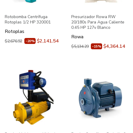
Rotobomba Centrífuga
Presurizador Rowa RW
Rotoplas 1/2 HP 320001
20/180s Para Agua Caliente
0.45 HP 127v Blanco
Rotoplas
Rowa
$2,141.54
$2,676.92
-20%
$4,364.14
$5,134.29
-15%