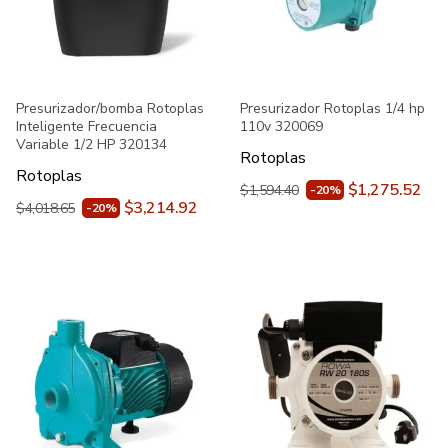
Presurizador/bomba Rotoplas
Presurizador Rotoplas 1/4 hp
Inteligente Frecuencia
110v 320069
Variable 1/2 HP 320134
Rotoplas
Rotoplas
$1,275.52
$1,594.40
-20%
$3,214.92
$4,018.65
-20%