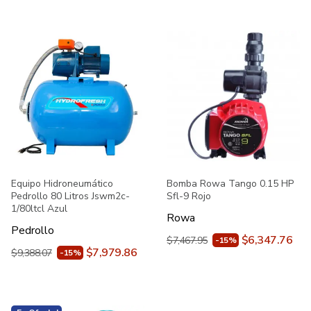
Equipo Hidroneumático
Bomba Rowa Tango 0.15 HP
Pedrollo 80 Litros Jswm2c-
Sfl-9 Rojo
1/80ltcl Azul
Rowa
Pedrollo
$6,347.76
$7,467.95
-15%
$7,979.86
$9,388.07
-15%