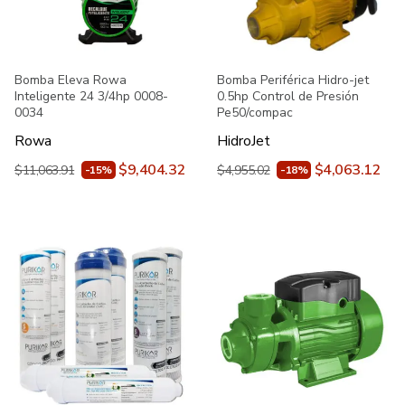
Bomba Eleva Rowa
Bomba Periférica Hidro-jet
Inteligente 24 3/4hp 0008-
0.5hp Control de Presión
0034
Pe50/compac
Rowa
HidroJet
$9,404.32
$4,063.12
$11,063.91
$4,955.02
-15%
-18%