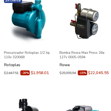
¡En Oferta!
Presurizador Rotoplas 1/2 hp
Bomba Rowa Max Press 26e
110v 320068
127v 0005-0594
Rotoplas
Rowa
$1,958.01
$22,045.55
$2,447.51
$25,935.94
-20%
-15%