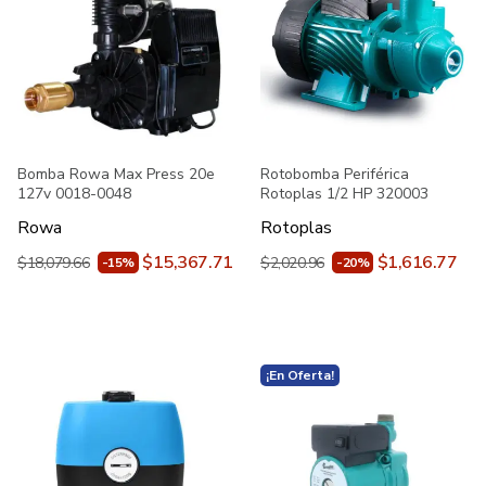
Bomba Rowa Max Press 20e
Rotobomba Periférica
127v 0018-0048
Rotoplas 1/2 HP 320003
Rowa
Rotoplas
$15,367.71
$1,616.77
$18,079.66
$2,020.96
-15%
-20%
¡En Oferta!