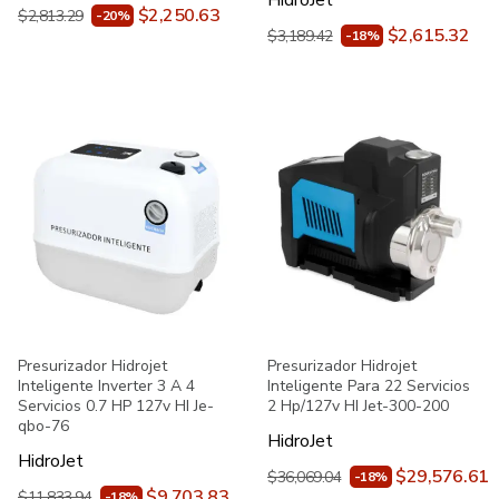
HidroJet
$2,250.63
$2,813.29
-20%
$2,615.32
$3,189.42
-18%
Presurizador Hidrojet
Presurizador Hidrojet
Inteligente Inverter 3 A 4
Inteligente Para 22 Servicios
Servicios 0.7 HP 127v HI Je-
2 Hp/127v HI Jet-300-200
qbo-76
HidroJet
HidroJet
$29,576.61
$36,069.04
-18%
$9,703.83
$11,833.94
-18%