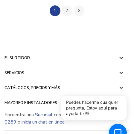
1
2

keyboard_arrow_down
EL SURTIDOR
keyboard_arrow_down
SERVICIOS
keyboard_arrow_down
CATÁLOGOS, PRECIOS Y MÁS
keyboard_arrow_down
Puedes hacerme cualquier
MAYOREO E INSTALADORES
pregunta, Estoy aquí para
ayudarte 👋
Encuentra una
Sucursal
cerca de ti, llámanos
(55) 5015
0289
o
inicia un chat en línea