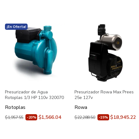
¡En Oferta!
Presurizador de Agua
Presurizador Rowa Max Prees
Rotoplas 1/3 HP 110v 320070
25e 127v
Rotoplas
Rowa
$1,566.04
$18,945.22
$1,957.55
$22,288.50
-20%
-15%