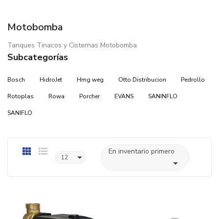
Motobomba
Tanques Tinacos y Cisternas Motobomba
Subcategorías
Bosch
HidroJet
Hmg weg
Otto Distribucion
Pedrollo
Rotoplas
Rowa
Porcher
EVANS
SANINFLO
SANIFLO
En inventario primero

12
