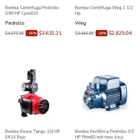
Bomba Centrífuga Pedrollo
Bomba Centrífuga Weg 1 1/2
0.85 HP Cpm610
Hp
Pedrollo
Weg
$3,632.21
$2,825.04
$4,273.18
$3,445.18
-15%
-18%
Bomba Rowa Tango 1/4 HP
Bomba Periférica Pedrollo 0.5
Sfl14 Rojo
HP Pkm60-md-mex Azul