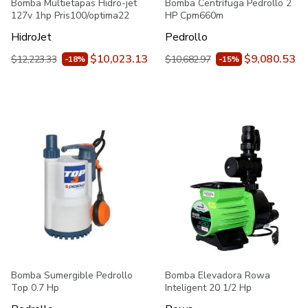
Bomba Multietapas Hidro-jet
Bomba Centrífuga Pedrollo 2
127v 1hp Pris100/optima22
HP Cpm660m
HidroJet
Pedrollo
$10,023.13
$9,080.53
$12,223.33
$10,682.97
-18%
-15%
Bomba Sumergible Pedrollo
Bomba Elevadora Rowa
Top 0.7 Hp
Inteligent 20 1/2 Hp