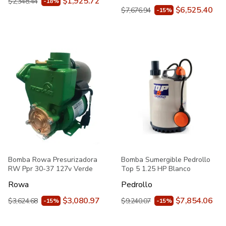
$1,925.72
$2,348.44
-18%
$6,525.40
$7,676.94
-15%
Bomba Rowa Presurizadora
Bomba Sumergible Pedrollo
RW Ppr 30-37 127v Verde
Top 5 1.25 HP Blanco
Rowa
Pedrollo
$3,080.97
$7,854.06
$3,624.68
$9,240.07
-15%
-15%