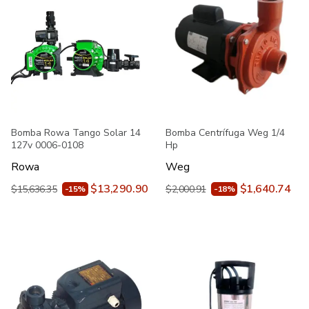
Bomba Rowa Tango Solar 14
Bomba Centrífuga Weg 1/4
127v 0006-0108
Hp
Rowa
Weg
$13,290.90
$1,640.74
$15,636.35
$2,000.91
-15%
-18%