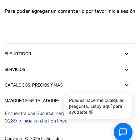
Para poder agregar un comentario por favor
inicia sesión
keyboard_arrow_down
EL SURTIDOR
keyboard_arrow_down
SERVICIOS
keyboard_arrow_down
CATÁLOGOS, PRECIOS Y MÁS
keyboard_arrow_down
Puedes hacerme cualquier
MAYOREO E INSTALADORES
pregunta, Estoy aquí para
ayudarte 👋
Encuentra una
Sucursal
cerca de ti, llámanos
(55) 5015
0289
o
inicia un chat en línea
Copyright © 2025 El Surtidor