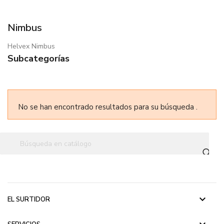
Nimbus
Helvex Nimbus
Subcategorías
No se han encontrado resultados para su búsqueda .
keyboard_arrow_down
EL SURTIDOR