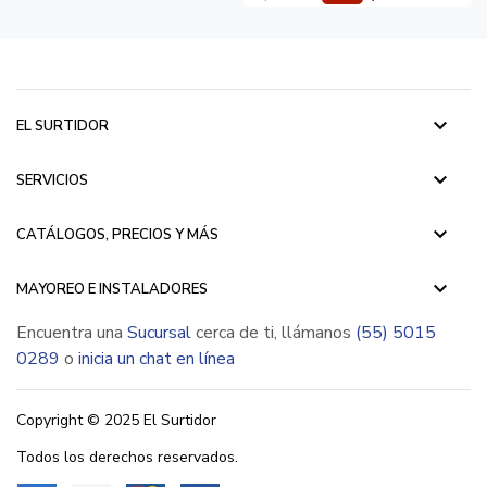
keyboard_arrow_down
EL SURTIDOR
keyboard_arrow_down
SERVICIOS
keyboard_arrow_down
CATÁLOGOS, PRECIOS Y MÁS
keyboard_arrow_down
MAYOREO E INSTALADORES
Encuentra una
Sucursal
cerca de ti, llámanos
(55) 5015
0289
o
inicia un chat en línea
Copyright © 2025 El Surtidor
Todos los derechos reservados.