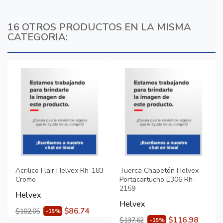
16 OTROS PRODUCTOS EN LA MISMA
CATEGORIA:
Acrilico Flair Helvex Rh-183
Tuerca Chapetón Helvex
Cromo
Portacartucho E306 Rh-
2159
Helvex
Helvex
$86.74
$102.05
-15%
$116.98
$137.62
-15%