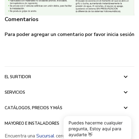
Comentarios
Para poder agregar un comentario por favor
inicia sesión
keyboard_arrow_down
EL SURTIDOR
keyboard_arrow_down
SERVICIOS
keyboard_arrow_down
CATÁLOGOS, PRECIOS Y MÁS
keyboard_arrow_down
Puedes hacerme cualquier
MAYOREO E INSTALADORES
pregunta, Estoy aquí para
ayudarte 👋
Encuentra una
Sucursal
cerca de ti, llámanos
(55) 5015