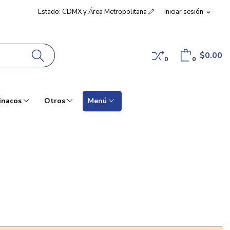
Estado: CDMX y Área Metropolitana
Iniciar sesión
expand_more
$0.00
0
0
inacos
Otros
Menú