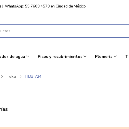
s
|
WhatsApp: 55 7609 4579 en Ciudad de México
ador de agua
Pisos y recubrimientos
Plomería
T
Teka
HBB 724
ías