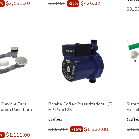
$2,531.20
$426.02
$519.54
0%
-18%
$315.
 Flexible Para
Bomba Coflex Presurizadora 1/6
Siste
apón Push Para
HP Ps-p125
Flexib
Coflex
Cofle
$1,337.00
$1,572.94
$3,00
-15%
$1,111.00
5%