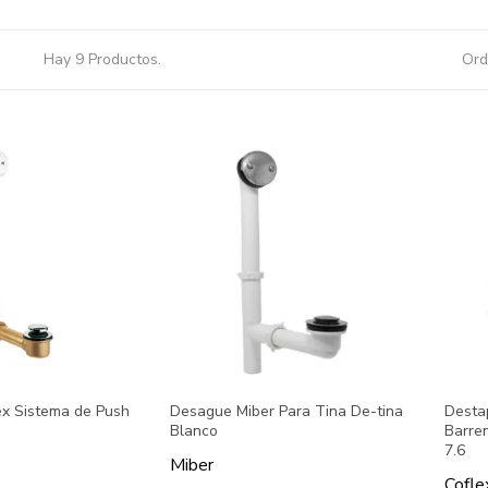
Hay 9 Productos.
Ord
x Sistema de Push
Desague Miber Para Tina De-tina
Desta
Blanco
Barre
7.6
Miber
Cofle