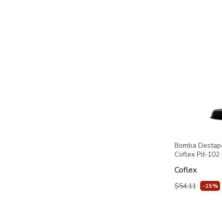
Bomba Destapa
Coflex Pd-102
Coflex
$54.11
-15%