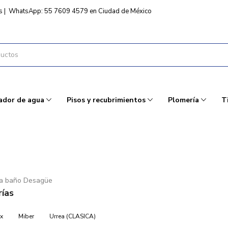
s
|
WhatsApp: 55 7609 4579 en Ciudad de México
ador de agua
Pisos y recubrimientos
Plomería
T
ra baño Desagüe
ías
x
Miber
Urrea (CLASICA)