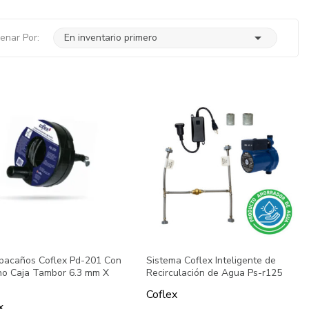

enar Por:
En inventario primero
pacaños Coflex Pd-201 Con
Sistema Coflex Inteligente de
no Caja Tambor 6.3 mm X
Recirculación de Agua Ps-r125
Coflex
x