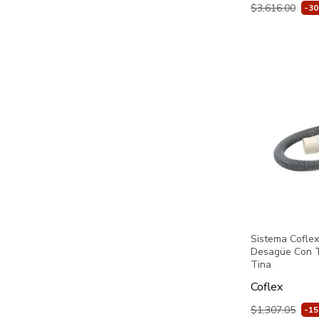
$3,616.00
-3
Sistema Coflex
Desagüe Con T
Tina
Coflex
$1,307.05
-1