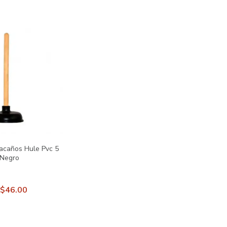
caños Hule Pvc 5
 Negro
$46.00