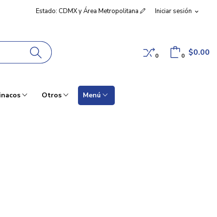
Estado: CDMX y Área Metropolitana
Iniciar sesión
expand_more
$0.00
0
0
inacos
Otros
Menú