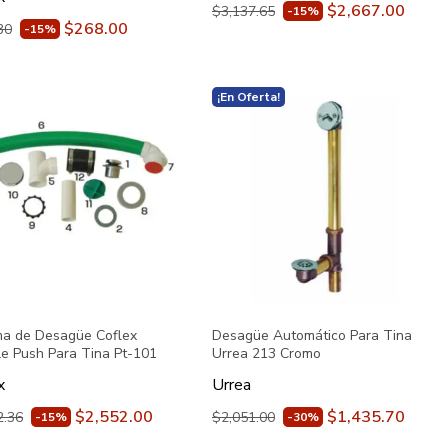
$2,667.00
$3,137.65
-15%
$268.00
30
-15%
¡En Oferta!
ma de Desagüe Coflex
Desagüe Automático Para Tina
le Push Para Tina Pt-101
Urrea 213 Cromo
x
Urrea
$2,552.00
$1,435.70
2.36
$2,051.00
-15%
-30%