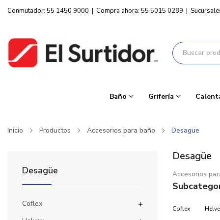
Conmutador: 55 1450 9000
|
Compra ahora: 55 5015 0289
|
Sucursale
Baño
Grifería
Calent
Inicio
Productos
Accesorios para baño
Desagüe
Desagüe
Desagüe
Accesorios pa
Subcategor
Coflex

Coflex
Helve