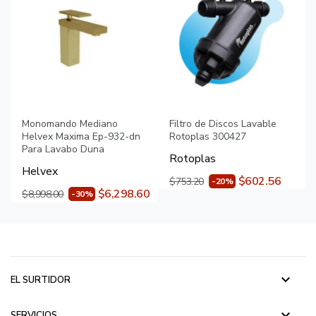
Monomando Mediano
Filtro de Discos Lavable
Helvex Maxima Ep-932-dn
Rotoplas 300427
Para Lavabo Duna
Rotoplas
Helvex
$602.56
$753.20
-20%
$6,298.60
$8,998.00
-30%
keyboard_arrow_down
EL SURTIDOR
keyboard_arrow_down
SERVICIOS