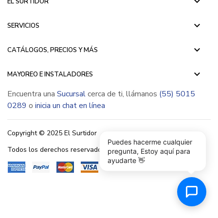
keyboard_arrow_down
EL SURTIDOR
keyboard_arrow_down
SERVICIOS
keyboard_arrow_down
CATÁLOGOS, PRECIOS Y MÁS
keyboard_arrow_down
MAYOREO E INSTALADORES
Encuentra una
Sucursal
cerca de ti, llámanos
(55) 5015
0289
o
inicia un chat en línea
Copyright © 2025 El Surtidor
Puedes hacerme cualquier
Todos los derechos reservados.
pregunta, Estoy aquí para
ayudarte 👋