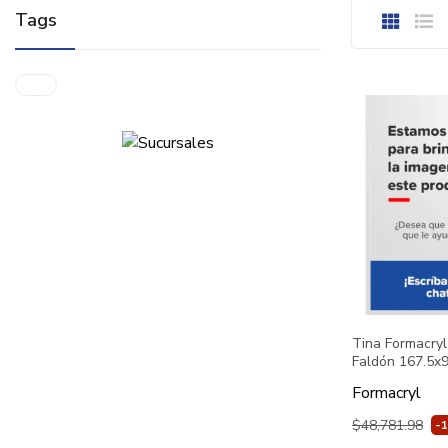
Tags
Tina Formacry
Faldón 167.5x
Formacryl
$48,781.98
-