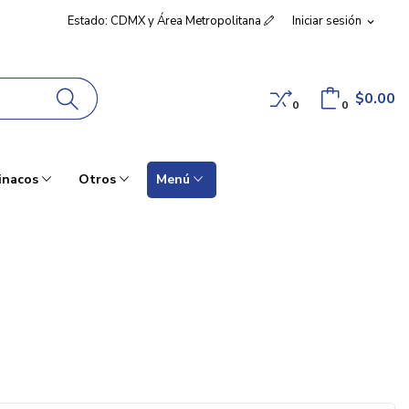
Estado: CDMX y Área Metropolitana
Iniciar sesión
expand_more
$0.00
0
0
inacos
Otros
Menú