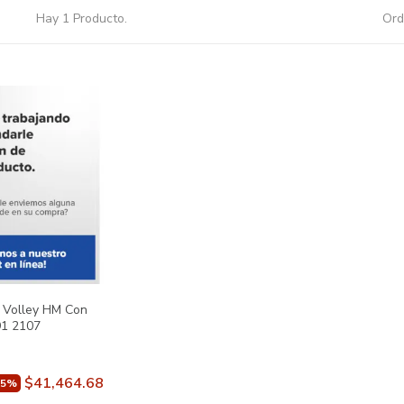
Hay 1 Producto.
Ord
l Volley HM Con
91 2107
$41,464.68
15%