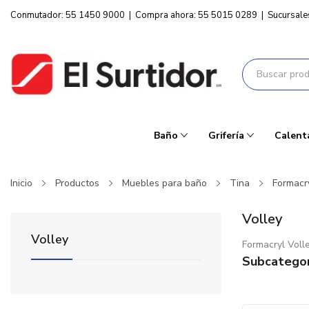
Conmutador: 55 1450 9000
|
Compra ahora: 55 5015 0289
|
Sucursale
Baño
Grifería
Calent
Inicio
Productos
Muebles para baño
Tina
Formacr
Volley
Volley
Formacryl Voll
Subcategor