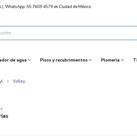
s
|
WhatsApp: 55 7609 4579 en Ciudad de México
ador de agua
Pisos y recubrimientos
Plomería
T
yl
Volley
ey
ías