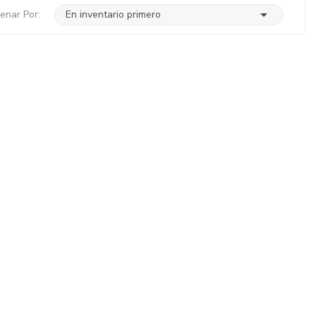

enar Por:
En inventario primero