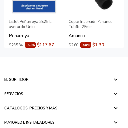
Listel Peñarroya 3x25 L-
Cople Inserción Amanco
averardo Unico
Tubfle 25mm
Penarroya
Amanco
$117.67
$1.30
$235.34
$2.60
-50%
-50%
keyboard_arrow_down
EL SURTIDOR
keyboard_arrow_down
SERVICIOS
keyboard_arrow_down
CATÁLOGOS, PRECIOS Y MÁS
keyboard_arrow_down
MAYOREO E INSTALADORES