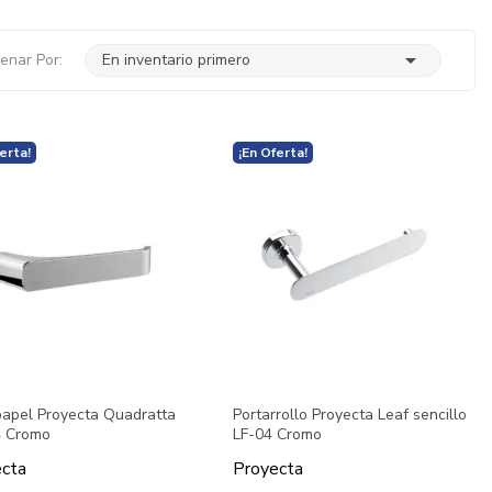

enar Por:
En inventario primero
erta!
¡En Oferta!
papel Proyecta Quadratta
Portarrollo Proyecta Leaf sencillo
 Cromo
LF-04 Cromo
cta
Proyecta