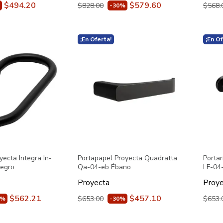
$494.20
$579.60
$828.00
$568.
-30%
¡En Oferta!
¡En Of
yecta Integra In-
Portapapel Proyecta Quadratta
Portar
egro
Qa-04-eb Ébano
LF-04
Proyecta
Proye
$562.21
$457.10
$653.00
$653.
0%
-30%