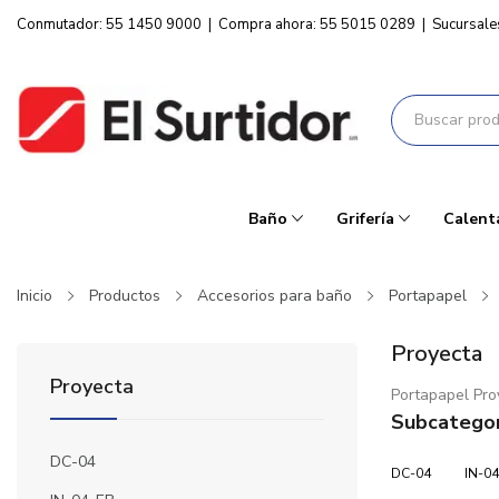
Conmutador: 55 1450 9000
|
Compra ahora: 55 5015 0289
|
Sucursale
Baño
Grifería
Calent
Inicio
Productos
Accesorios para baño
Portapapel
Proyecta
Proyecta
Portapapel Pro
Subcategor
DC-04
DC-04
IN-0