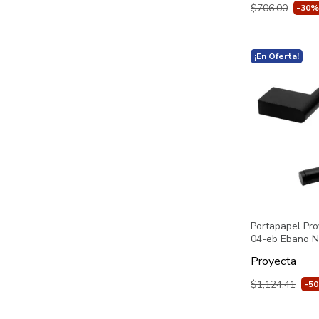
$706.00
-30%
¡En Oferta!
Portapapel Pro
04-eb Ebano N
Proyecta
$1,124.41
-5