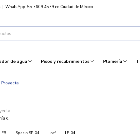
s
|
WhatsApp: 55 7609 4579 en Ciudad de México
ador de agua
Pisos y recubrimientos
Plomería
T
Proyecta
yecta
ías
4-EB
Spacio SP-04
Leaf
LF-04