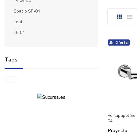
IN-04-EB
Spacio SP-04
Leaf
LF-04
¡En Oferta!
Tags
Portapapel Sen
04
Proyecta