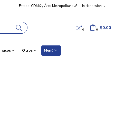
Estado: CDMX y Área Metropolitana
Iniciar sesión
expand_more
$0.00
0
0
inacos
Otros
Menú