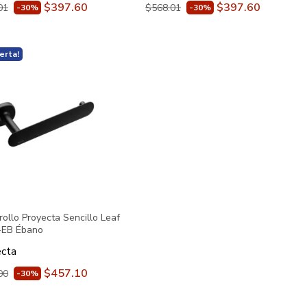
$397.60
$397.60
01
$568.01
-30%
-30%
erta!
rollo Proyecta Sencillo Leaf
-EB Ébano
cta
$457.10
00
-30%