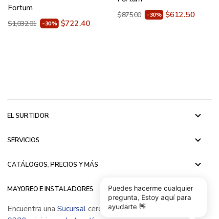
Fortum
$612.50
$875.00
-30%
$722.40
$1,032.01
-30%
keyboard_arrow_down
EL SURTIDOR
keyboard_arrow_down
SERVICIOS
keyboard_arrow_down
CATÁLOGOS, PRECIOS Y MÁS
keyboard_arrow_down
Puedes hacerme cualquier
MAYOREO E INSTALADORES
pregunta, Estoy aquí para
ayudarte 👋
Encuentra una
Sucursal
cerca de ti, llámanos
(55) 5015