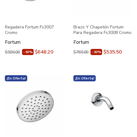
Regadera Fortum Fs3007
Brazo Y Chapetón Fortum
Cromo
Para Regadera Fs3008 Cromo
Fortum
Fortum
$648.20
$535.50
$926.00
$765.00
-30%
-30%
¡En Oferta!
¡En Oferta!