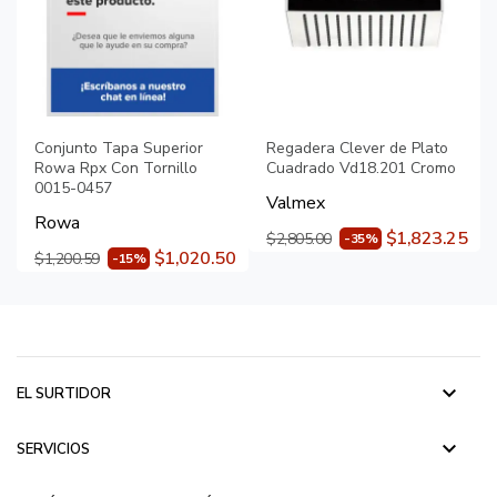
Conjunto Tapa Superior
Regadera Clever de Plato
Rowa Rpx Con Tornillo
Cuadrado Vd18.201 Cromo
0015-0457
Valmex
Rowa
$1,823.25
$2,805.00
-35%
$1,020.50
$1,200.59
-15%
keyboard_arrow_down
EL SURTIDOR
keyboard_arrow_down
SERVICIOS