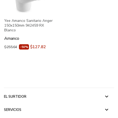
Yee Amanco Sanitario Anger
150x150mm 942459 RX
Blanco
Amanco
$127.82
$255.64
-50%
keyboard_arrow_down
EL SURTIDOR
keyboard_arrow_down
SERVICIOS