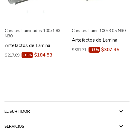
Canales Laminados 100x1.83
Canales Lami. 100x3.05 N30
N30
Artefactos de Lamina
Artefactos de Lamina
$307.45
$361.71
-15%
$184.53
$217.09
-15%
keyboard_arrow_down
EL SURTIDOR
keyboard_arrow_down
SERVICIOS