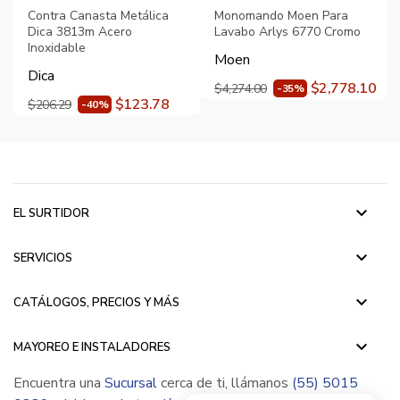
Contra Canasta Metálica
Monomando Moen Para
Dica 3813m Acero
Lavabo Arlys 6770 Cromo
Inoxidable
Moen
Dica
$2,778.10
$4,274.00
-35%
$123.78
$206.29
-40%
keyboard_arrow_down
EL SURTIDOR
keyboard_arrow_down
SERVICIOS
keyboard_arrow_down
CATÁLOGOS, PRECIOS Y MÁS
keyboard_arrow_down
MAYOREO E INSTALADORES
Encuentra una
Sucursal
cerca de ti, llámanos
(55) 5015