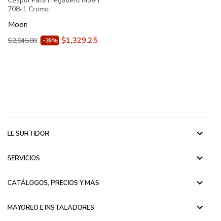
Céspol Para Fregadero Moen
708-1 Cromo
Moen
$1,329.25
$2,045.00
-35%
keyboard_arrow_down
EL SURTIDOR
keyboard_arrow_down
SERVICIOS
keyboard_arrow_down
CATÁLOGOS, PRECIOS Y MÁS
keyboard_arrow_down
MAYOREO E INSTALADORES