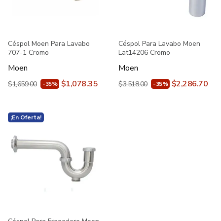
Céspol Moen Para Lavabo
Céspol Para Lavabo Moen
707-1 Cromo
Lat14206 Cromo
Moen
Moen
$1,078.35
$2,286.70
$1,659.00
$3,518.00
-35%
-35%
¡En Oferta!