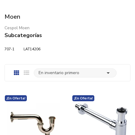
Moen
Cespol Moen
Subcategorías
707-1
LAT14206

En inventario primero
¡En Oferta!
¡En Oferta!