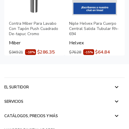
Contra Miber Para Lavabo
Niple Helvex Para Cuerpo
Con Tapón Push Cuadrado
Central Salida Tubular Rh-
De-tapuc Cromo
694
Miber
Helvex
$286.35
$64.84
$349.21
$76.28
-18%
-15%
keyboard_arrow_down
EL SURTIDOR
keyboard_arrow_down
SERVICIOS
keyboard_arrow_down
CATÁLOGOS, PRECIOS Y MÁS