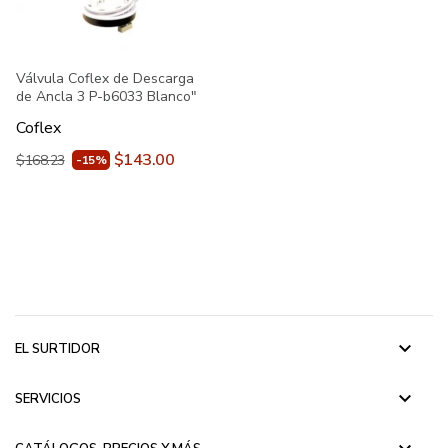
Válvula Coflex de Descarga
de Ancla 3 P-b6033 Blanco"
Coflex
$143.00
$168.23
-15%
keyboard_arrow_down
EL SURTIDOR
keyboard_arrow_down
SERVICIOS