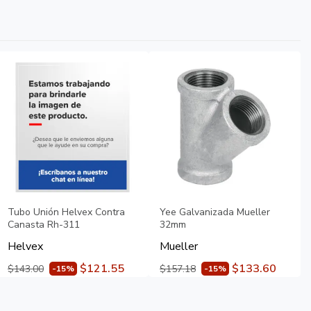
Tubo Unión Helvex Contra
Yee Galvanizada Mueller
Canasta Rh-311
32mm
Helvex
Mueller
$121.55
$133.60
$143.00
$157.18
-15%
-15%