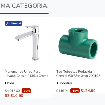
SMA CATEGORIA:
¡En Oferta!
Monomando Urrea Para
Tee Tuboplus Reducida
Lavabo Cassia 9435lu Cromo
Central 63x63x40mm 200192
Urrea
Tuboplus
$124.90
$4,015.00
$146.94
-30%
-15%
$2,810.50