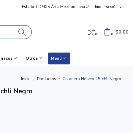
Estado: CDMX y Área Metropolitana
Iniciar sesión
expand_more
$0.00
0
0
inacos
Otros
Menú
Inicio
Productos
Coladera Helvex 25-chli Negro
chli Negro