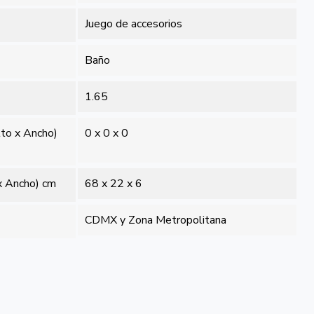
Juego de accesorios
Baño
1.65
lto x Ancho)
0 x 0 x 0
x Ancho) cm
68 x 22 x 6
CDMX y Zona Metropolitana