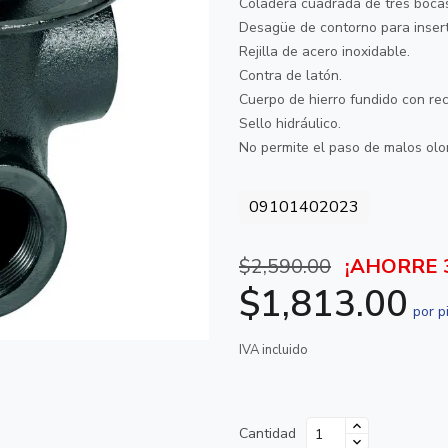
Coladera cuadrada de tres boca
Desagüe de contorno para inse
Rejilla de acero inoxidable.
Contra de latón.
Cuerpo de hierro fundido con rec
Sello hidráulico.
No permite el paso de malos olo
09101402023
$2,590.00
¡AHORRE 
$1,813.00
por p
IVA incluido
Cantidad