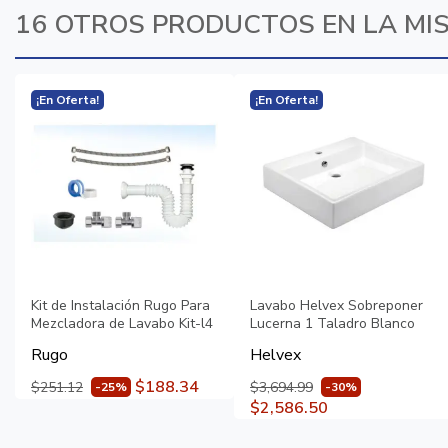
16 OTROS PRODUCTOS EN LA MI
¡En Oferta!
¡En Oferta!
Kit de Instalación Rugo Para
Lavabo Helvex Sobreponer
Mezcladora de Lavabo Kit-l4
Lucerna 1 Taladro Blanco
Rugo
Helvex
$188.34
$251.12
$3,694.99
-25%
-30%
$2,586.50