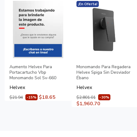
¡En Oferta!
Aumento Helvex Para
Monomando Para Regadera
Portacartucho Vbp
Helvex Spiga Sin Desviador
Monomando Sol Sv-660
Ébano
Helvex
Helvex
$18.65
$21.94
$2,801.01
-15%
-30%
$1,960.70