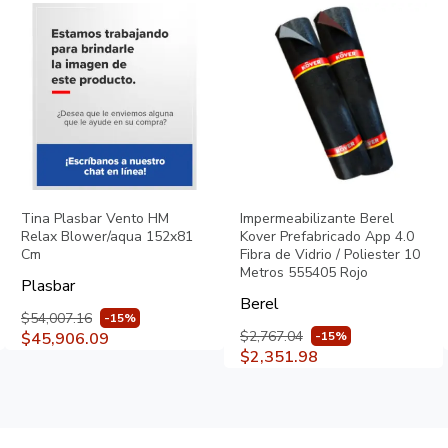
Tina Plasbar Vento HM
Impermeabilizante Berel
Relax Blower/aqua 152x81
Kover Prefabricado App 4.0
Cm
Fibra de Vidrio / Poliester 10
Metros 555405 Rojo
Plasbar
Berel
$54,007.16
-15%
$2,767.04
$45,906.09
-15%
$2,351.98