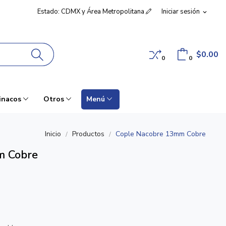
Estado: CDMX y Área Metropolitana
Iniciar sesión
expand_more
$0.00
0
0
inacos
Otros
Menú
Inicio
Productos
Cople Nacobre 13mm Cobre
m Cobre