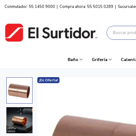
Conmutador: 55 1450 9000
|
Compra ahora: 55 5015 0289
|
Sucursale
Baño
Grifería
Calent
¡En Oferta!