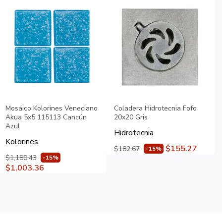
Mosaico Kolorines Veneciano
Coladera Hidrotecnia Fofo
Akua 5x5 115113 Cancún
20x20 Gris
Azul
Hidrotecnia
Kolorines
$155.27
$182.67
-15%
$1,180.43
-15%
$1,003.36