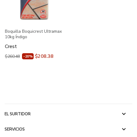
Boquilla Boquicrest Ultramax
10kg Índigo
Crest
$208.38
$260.48
-20%
keyboard_arrow_down
EL SURTIDOR
keyboard_arrow_down
SERVICIOS