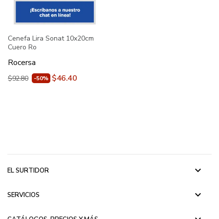
Cenefa Lira Sonat 10x20cm
Cuero Ro
Rocersa
$46.40
$92.80
-50%
keyboard_arrow_down
EL SURTIDOR
keyboard_arrow_down
SERVICIOS