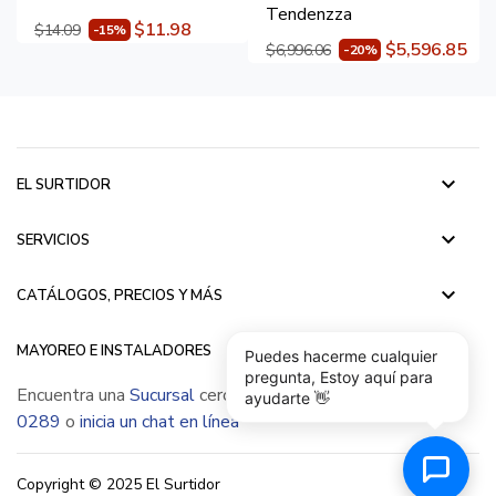
Tendenzza
$11.98
$14.09
-15%
$5,596.85
$6,996.06
-20%
keyboard_arrow_down
EL SURTIDOR
keyboard_arrow_down
SERVICIOS
keyboard_arrow_down
CATÁLOGOS, PRECIOS Y MÁS
keyboard_arrow_down
MAYOREO E INSTALADORES
Puedes hacerme cualquier
pregunta, Estoy aquí para
Encuentra una
Sucursal
cerca de ti, llámanos
(55) 5015
ayudarte 👋
0289
o
inicia un chat en línea
Copyright © 2025 El Surtidor