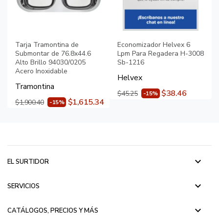
Tarja Tramontina de
Economizador Helvex 6
Submontar de 76.8x44.6
Lpm Para Regadera H-3008
Alto Brillo 94030/0205
Sb-1216
Acero Inoxidable
Helvex
Tramontina
$38.46
$45.25
-15%
$1,615.34
$1,900.40
-15%
keyboard_arrow_down
EL SURTIDOR
keyboard_arrow_down
SERVICIOS
keyboard_arrow_down
CATÁLOGOS, PRECIOS Y MÁS