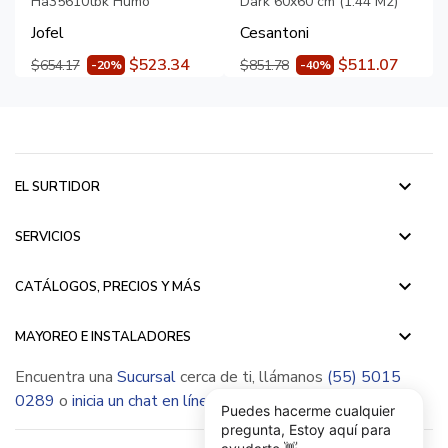
Ha35610tbk Humo
Dark 60x60 cm (1.44 M2)
Jofel
Cesantoni
$523.34
$511.07
$654.17
$851.78
-20%
-40%
keyboard_arrow_down
EL SURTIDOR
keyboard_arrow_down
SERVICIOS
keyboard_arrow_down
CATÁLOGOS, PRECIOS Y MÁS
keyboard_arrow_down
MAYOREO E INSTALADORES
Encuentra una
Sucursal
cerca de ti, llámanos
(55) 5015
0289
o
inicia un chat en línea
Puedes hacerme cualquier
pregunta, Estoy aquí para