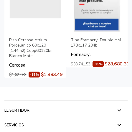
Piso Cercosa Atrium
Tina Formacryl Double HM
Porcelanico 60x120
178x117 204b
(1.44m2) Cepp60120bm
Formacryl
Blanco Mate
$28,680.30
$33,741.53
-15%
Cercosa
$1,383.49
$1,627.63
-15%
keyboard_arrow_down
EL SURTIDOR
keyboard_arrow_down
SERVICIOS