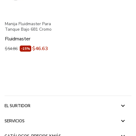
Manija Fluidmaster Para
Tanque Bajo 681 Cromo
Fluidmaster
$46.63
$54.86
-15%
keyboard_arrow_down
EL SURTIDOR
keyboard_arrow_down
SERVICIOS