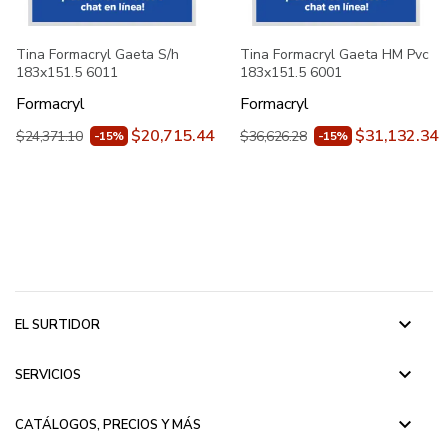
Tina Formacryl Gaeta S/h
Tina Formacryl Gaeta HM Pvc
183x151.5 6011
183x151.5 6001
Formacryl
Formacryl
$20,715.44
$31,132.34
$24,371.10
$36,626.28
-15%
-15%
keyboard_arrow_down
EL SURTIDOR
keyboard_arrow_down
SERVICIOS
keyboard_arrow_down
CATÁLOGOS, PRECIOS Y MÁS