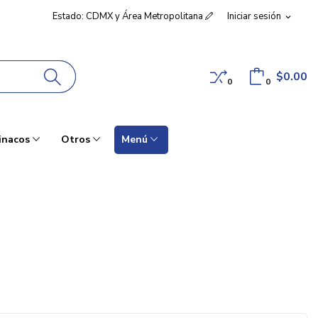
Estado: CDMX y Área Metropolitana
Iniciar sesión
expand_more
$0.00
0
0
inacos
Otros
Menú