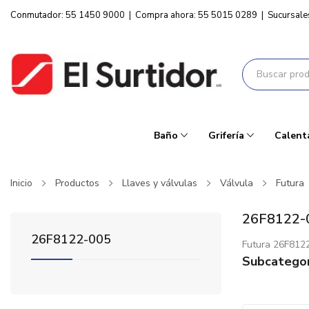
Conmutador: 55 1450 9000
|
Compra ahora: 55 5015 0289
|
Sucursale
Baño
Grifería
Calent
Inicio
Productos
Llaves y válvulas
Válvula
Futura
26F8122-
26F8122-005
Futura 26F812
Subcategor