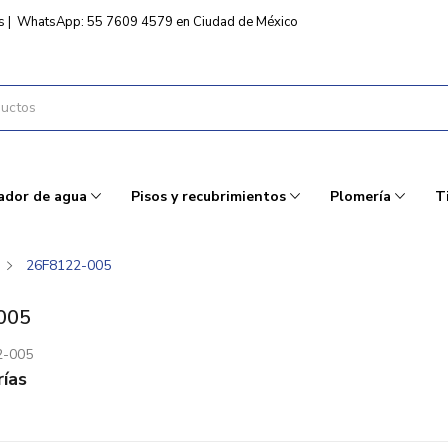
s
|
WhatsApp: 55 7609 4579 en Ciudad de México
ador de agua
Pisos y recubrimientos
Plomería
T
26F8122-005
005
2-005
ías