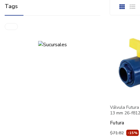
Tags
Válvula Futura
13 mm 26-f812
Futura
$71.82
-15%