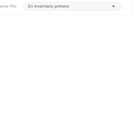

enar Por:
En inventario primero