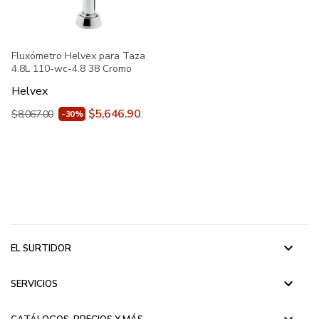
Fluxómetro Helvex para Taza
4.8L 110-wc-4.8 38 Cromo
Helvex
$5,646.90
$8,067.00
-30%
keyboard_arrow_down
EL SURTIDOR
keyboard_arrow_down
SERVICIOS