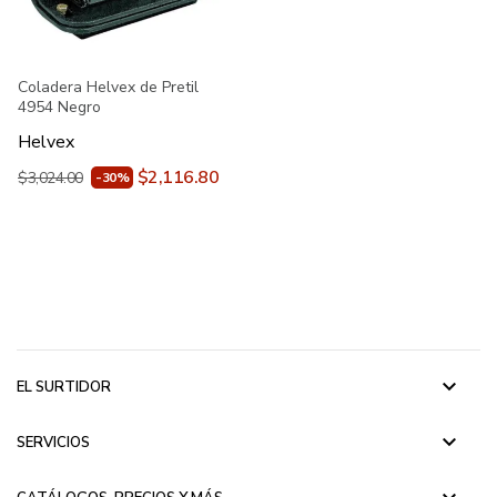
Coladera Helvex de Pretil
4954 Negro
Helvex
$2,116.80
$3,024.00
-30%
keyboard_arrow_down
EL SURTIDOR
keyboard_arrow_down
SERVICIOS