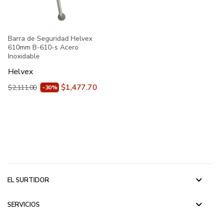
Barra de Seguridad Helvex
610mm B-610-s Acero
Inoxidable
Helvex
$1,477.70
$2,111.00
-30%
keyboard_arrow_down
EL SURTIDOR
keyboard_arrow_down
SERVICIOS