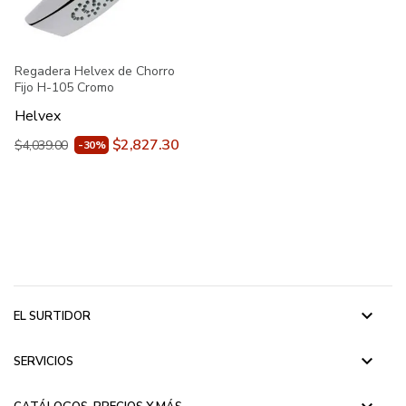
Regadera Helvex de Chorro
Fijo H-105 Cromo
Helvex
$2,827.30
$4,039.00
-30%
keyboard_arrow_down
EL SURTIDOR
keyboard_arrow_down
SERVICIOS