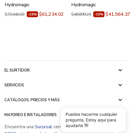
Hydromagic
Hydromagic
$61,234.02
$41,564.37
$72,040.03
$48,899.25
-15%
-15%
keyboard_arrow_down
EL SURTIDOR
keyboard_arrow_down
SERVICIOS
keyboard_arrow_down
CATÁLOGOS, PRECIOS Y MÁS
keyboard_arrow_down
Puedes hacerme cualquier
MAYOREO E INSTALADORES
pregunta, Estoy aquí para
ayudarte 👋
Encuentra una
Sucursal
cerca de ti, llámanos
(55) 5015