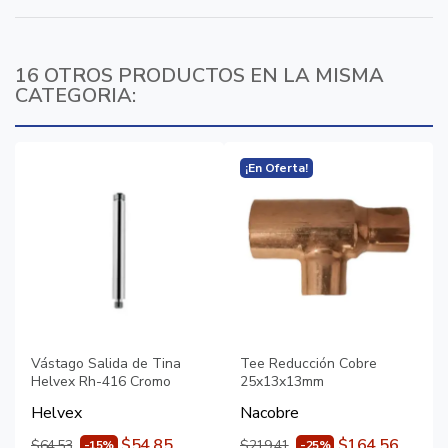
16 OTROS PRODUCTOS EN LA MISMA
CATEGORIA:
¡En Oferta!
Vástago Salida de Tina
Tee Reducción Cobre
Helvex Rh-416 Cromo
25x13x13mm
Helvex
Nacobre
$54.85
$164.56
$64.53
$219.41
-15%
-25%