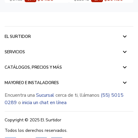
keyboard_arrow_down
EL SURTIDOR
keyboard_arrow_down
SERVICIOS
keyboard_arrow_down
CATÁLOGOS, PRECIOS Y MÁS
keyboard_arrow_down
MAYOREO E INSTALADORES
Encuentra una
Sucursal
cerca de ti, llámanos
(55) 5015
0289
o
inicia un chat en línea
Copyright © 2025 El Surtidor
Todos los derechos reservados.