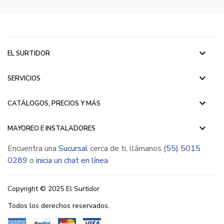
keyboard_arrow_down
EL SURTIDOR
keyboard_arrow_down
SERVICIOS
keyboard_arrow_down
CATÁLOGOS, PRECIOS Y MÁS
keyboard_arrow_down
MAYOREO E INSTALADORES
Encuentra una
Sucursal
cerca de ti, llámanos
(55) 5015
0289
o
inicia un chat en línea
Copyright © 2025 El Surtidor
Todos los derechos reservados.