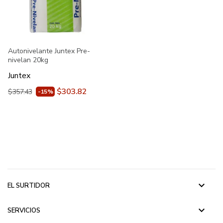
Autonivelante Juntex Pre-
nivelan 20kg
Juntex
$303.82
$357.43
-15%
keyboard_arrow_down
EL SURTIDOR
keyboard_arrow_down
SERVICIOS